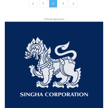
1
2
3
- Official Sponsors -