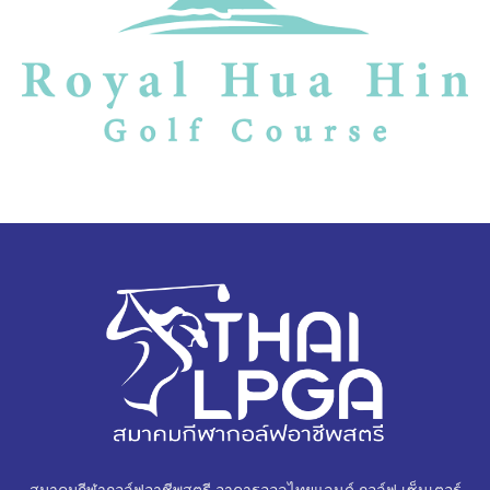
สมาคมกีฬากอล์ฟอาชีพสตรี อาคารออลไทยแลนด์ กอล์ฟ เซ็นเตอร์