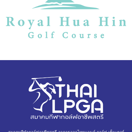
สมาคมกีฬากอล์ฟอาชีพสตรี อาคารออลไทยแลนด์ กอล์ฟ เซ็นเตอร์