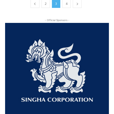
2
3
4
- Official Sponsors -