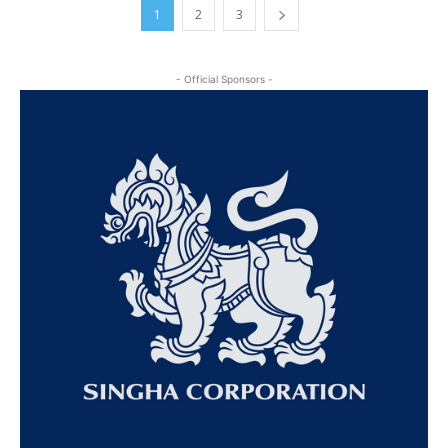
1
2
3
- Official Sponsors -