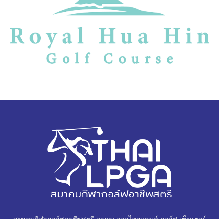
สมาคมกีฬากอล์ฟอาชีพสตรี อาคารออลไทยแลนด์ กอล์ฟ เซ็นเตอร์