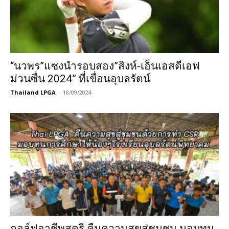
“นวพร”แซงนำรอบสอง”สิงห์-เอ็นเอสดีเอฟ
ม่วนซื่น 2024” ที่เขื่อนอุบลรัตน์
Thailand LPGA
-
18/09/2024
กอล์ฟอาชีพสตรี คืนความสุขสู่ชุมชน มอบทุน