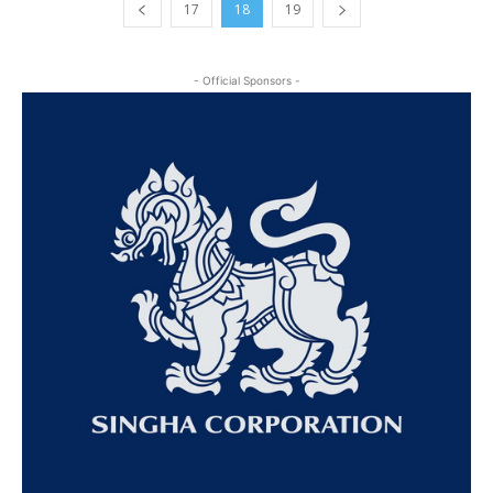
17
18
19
- Official Sponsors -