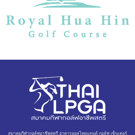
สมาคมกีฬากอล์ฟอาชีพสตรี อาคารออลไทยแลนด์ กอล์ฟ เซ็นเตอร์