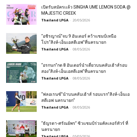
เปิดรับสมัครเเล้ว SINGHA UME LEMON SODA @
MAJESTIC CREEK
Thailand LPGA
-
20/05/2026
“อชิรญาณ์”จบ 9 อันเดอร์ คว้าแชมป์เหนือ
โปร“สิงห์-เอ็นเอสดีเอฟ”ที่นครนายก
Thailand LPGA
-
08/05/2026
“อรกนก”กด 8 อันเดอร์นำเดี่ยวบนคลับเฮ้าส์รอบ
สอง“สิงห์-เอ็นเอสดีเอฟ”ที่นครนายก
Thailand LPGA
-
08/05/2026
“ฟลอเรนซ์”นำบนคลับเฮ้าส์ รอบแรก”สิงห์-เอ็นเอ
สดีเอฟ นครนายก”
Thailand LPGA
-
08/05/2026
“ธัญรดา-ศรัณย์พร” ซิวแชมป์ร่วมคัลเลอร์ทัวร์ ที่
นครนายก
Thailand LPGA
-
05/05/2026