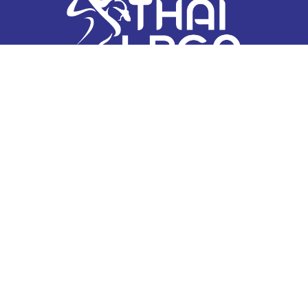
สมาคมกีฬากอล์ฟอาชีพสตรี อาคารออลไทยแลนด์ กอล์ฟ เซ็นเตอร์
(สำนักงานนายกสมาคม) 123/21 หมู่ 1 ต.บางกะดี อ.เมืองปทุมธานี
จ.ปทุมธานี 12000
Contact us:
thailpgatourofficial@gmail.com
“ภัทรรัตน์”นำม้วนเดียวจบคว้าแชมป์”สิงห์-เอ็นเอ
สดีเอฟ”ที่เทรชเชอร์ฮิลล์
07/08/2026