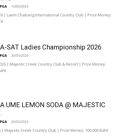
LPGA
-
15/06/2026
26 | Laem Chabang International Country Club | Prize Money:
ht
A-SAT Ladies Championship 2026
LPGA
-
20/05/2026
 2026 | Majestic Creek Country Club & Resort | Prize Money:
Baht
A UME LEMON SODA @ MAJESTIC
K
LPGA
-
20/05/2026
6 | Majestic Creek Country Club | Prize Money: 100,000 Baht