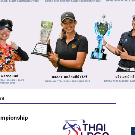
OL
ampionship