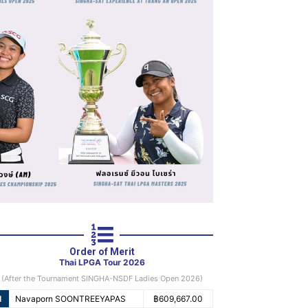
Order of Merit
Thai LPGA Tour 2026
(After the Tournament SINGHA-NSDF Ladies Open 2026)
1
Navaporn SOONTREEYAPAS
฿609,667.00