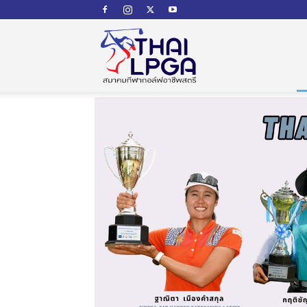
สมาคม
กีฬา
กอล์ฟ
อาชีพ