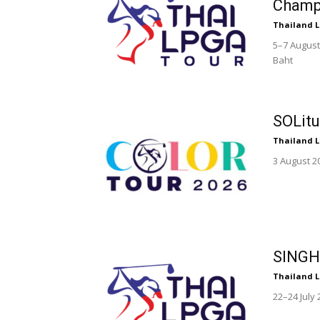
Champ
Thailand 
5–7 August
Baht
SOLitu
Thailand 
3 August 2
SINGH
Thailand 
22–24 July