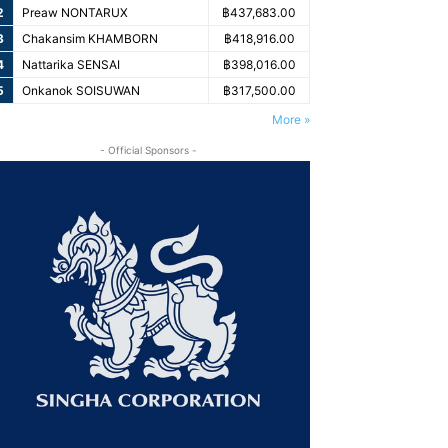
2
Preaw NONTARUX
฿437,683.00
3
Chakansim KHAMBORN
฿418,916.00
4
Nattarika SENSAI
฿398,016.00
5
Onkanok SOISUWAN
฿317,500.00
More »
- Official Sponsors -