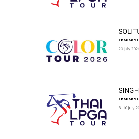
SOLIT
Thailand 
20 July 20
SINGH
Thailand 
8–10 July 