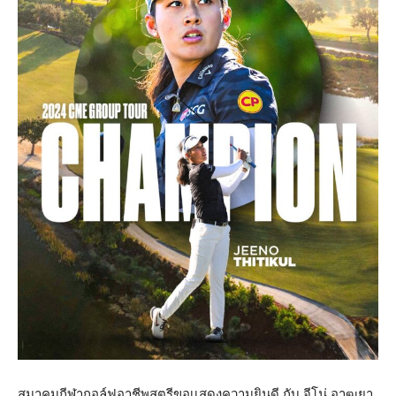
สมาคมกีฬากอล์ฟอาชีพสตรีขอเเสดงความยินดี กับ จีโน่ อาฒยา