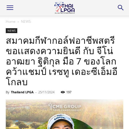
Home
NEWS
NEWS
สมาคมกีฬากอล์ฟอาชีพสตรี
ขอเเสดงความยินดี กับ จีโน่
อาฒยา ฐิติกุล มือ 7 ของโลก
คว้าแชมป์ เรซทู เดอะซีเอ็มอี
โกลบ
By
Thailand LPGA
-
25/11/2024
197