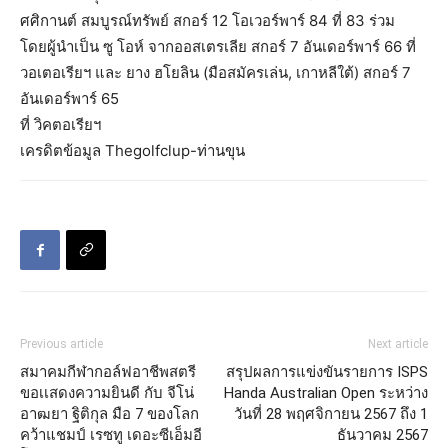
ศศิกานต์ สมบูรณ์ทรัพย์ สกอร์ 12 โอเวอร์พาร์ 84 ที่ 83 ร่วม
โดยผู้นำเป็น ซู โอห์ จากออสเตรเลีย สกอร์ 7 อันเดอร์พาร์ 66 ที่
วอเตอเรียฯ และ ยาง ฮโยลิน (มือสมัครเล่น, เกาหลีใต้) สกอร์ 7
อันเดอร์พาร์ 65
ที่ วิคตอเรียฯ
เครดิตข้อมูล Thegolfclup-ท่านขุน
Previous article
Next article
สมาคมกีฬากอล์ฟอาชีพสตรี
สรุปผลการแข่งขันรายการ ISPS
ขอเเสดงความยินดี กับ จีโน่
Handa Australian Open ระหว่าง
อาฒยา ฐิติกุล มือ 7 ของโลก
วันที่ 28 พฤศจิกายน 2567 ถึง 1
คว้าแชมป์ เรซทู เดอะซีเอ็มอี
ธันวาคม 2567