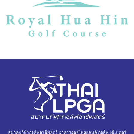
สมาคมกีฬากอล์ฟอาชีพสตรี อาคารออลไทยแลนด์ กอล์ฟ เซ็นเตอร์