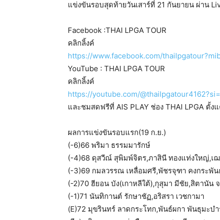
แข่งขันรอบสุดท้ายวันเสาร์ที่ 21 กันยายน ผ่าน Li
Facebook :THAI LPGA TOUR
คลิกลิ้งค์
https://www.facebook.com/thailpgatour?m
YouTube : THAI LPGA TOUR
คลิกลิ้งค์
https://youtube.com/@thailpgatour4162?s
และชมสดฟรีที่ AIS PLAY ช่อง THAI LPGA ตั้งแต
ผลการแข่งขันรอบแรก(19 ก.ย.)
(-6)66 พริมา ธรรมมารักษ์
(-4)68 ดุสวีณ์ สุพิมพ์จิตร,ภาสินี ทองแท่งใหญ่,เ
(-3)69 กมลวรรณ เหลื่อมศรี,พัชรจุฑา คงกระพันธ์
(-2)70 ฮียอน บัง(เกาหลีใต้),กุสุมา มีชัย,สิตาน
(-1)71 นันทิกานต์ รักษาชัฏ,อริสรา เวชกามา
(E)72 มุขรินทร์ ลาดกระโทก,พันธ์ผกา พันธุมะบำรุ