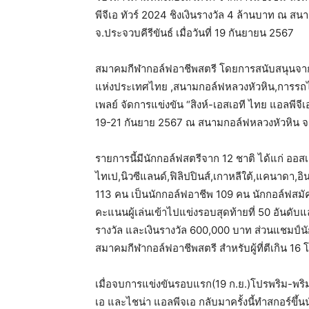
พีจีเอ ทัวร์ 2024 ชิงเงินรางวัล 4 ล้านบาท ณ ส
จ.ประจวบคีรีขันธ์ เมื่อวันที่ 19 กันยายน 2567
สมาคมกีฬากอล์ฟอาชีพสตรี โดยการสนับสนุนจาก ส
แห่งประเทศไทย ,สนามกอล์ฟหลวงหัวหิน,การรถไฟ
เพลย์ จัดการแข่งขัน “สิงห์-เอสเอที ไทย แอลพีจีเ
19-21 กันยาย 2567 ณ สนามกอล์ฟหลวงหัวหิน จ.
รายการนี้มีนักกอล์ฟสตรีจาก 12 ชาติ ได้แก่ ออสเ
ไทเป,นิวซีแลนด์,ฟิลิปปินส์,เกาหลีใต้,แคนาดา,อิน
113 คน เป็นนักกอล์ฟอาชีพ 109 คน นักกอล์ฟสมัค
คะแนนผู้เล่นเข้าไปแข่งรอบสุดท้ายที่ 50 อันดับ
รางวัล และเงินรางวัล 600,000 บาท ส่วนแชมป์นั
สมาคมกีฬากอล์ฟอาชีพสตรี สำหรับผู้ที่ตีเกิน 16
เมื่อจบการแข่งขันรอบแรก(19 ก.ย.)โปรพริม-พริมา
เอ และไชน่า แอลพีจเอ กลับมาครั้งนี้ทำสกอร์ขึ้นนำ