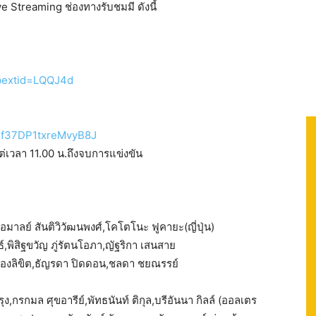
ve Streaming ช่องทางรับชมมี ดังนี้
ibextid=LQQJ4d
i=f37DP1txreMvyB8J
่เวลา 11.00 น.ถึงจบการแข่งขัน
ฌอมาลย์ สันติวิวัฒนพงศ์,โคโตโนะ ฟูคายะ(ญี่ปุ่น)
,พิสิฐขวัญ ภู่รัตนโอภา,ญัฐริกา เสนสาย
ัน จองลิขิต,ธัญรดา ปิดดอน,ชลดา ชยณรรย์
ง,กรกมล ศุขอารีย์,พัทธนันท์ ติกุล,บรีอันนา กิลล์ (ออลเตร