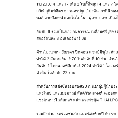
11,12,13,14 และ 17 เสีย 2 โบกี้ที่หลุม 4 และ 
สวีณ์ สุพิมพ์จิตร จากนครปฐม,โปรอ้น-ภาสินี ทอ
พงศ์ จากบึงกาฬ และโคโตโนะ ฟูคายะ จากเมืองไ
อันดับ 6 ร่วมเป็นของ กมลวรรณ เหลื่อมศรี ,พัชรจ
สกอร์คนละ 3 อันเดอร์พาร์ 69
ด้านโปรแพท- ธัญรดา ปิดดอน แชมป์มิซูโน่ คัลเลอร
ทำได้ 2 อันเดอร์พาร์ 70 ในลำดับที่ 10 ร่วม ส่
อันดับ 1 ไทยแอลพีจีเอทัวร์ 2024 ทำได้ 1 โอเวอร
หัวหิน ในลำดับ 22 ร่วม
สำหรับการแข่งขันรอบสอง(20 ก.ย.)กลุ่มผู้นำประกอ
แท่งใหญ่ และเฌอมาลย์ สันติวิวัฒนพงศ์ จะออก
แข่งขันทางไลฟ์สกอร์ หน้าเพจเฟซบุ๊ค THAI L
รวมถึงสามารถร่วมชมสด แมทช์ส่งท้ายปี กับ