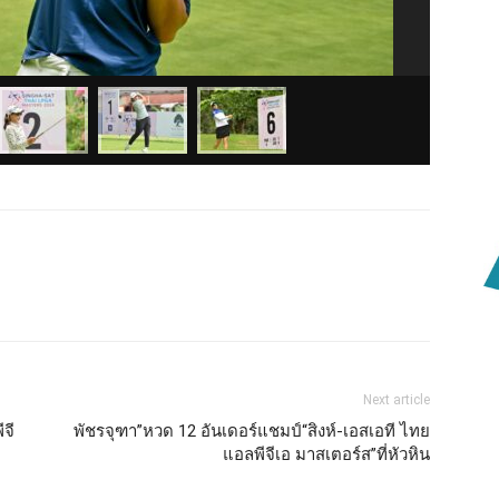
Next article
จี
พัชรจุฑา”หวด 12 อันเดอร์แชมป์“สิงห์-เอสเอที ไทย
แอลพีจีเอ มาสเตอร์ส”ที่หัวหิน