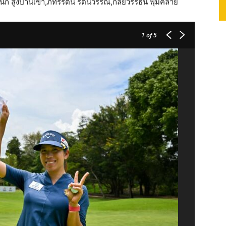
กนก สูงปานเขา,ภัทรรัตน์ รัตนวรรณ,กัลยวรรธน์ พุ่มคล้าย
1
of 5