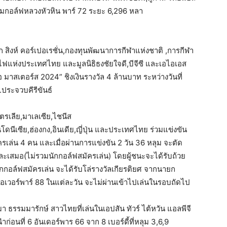
นามกอล์ฟหลวงหัวหิน พาร์ 72 ระยะ 6,296 หลา
ิงห์ คอร์เปอเรชั่น,กองทุนพัฒนาการกีฬาแห่งชาติ ,การกีฬา
แห่งประเทศไทย และมูลนิธิธงชัยใจดี,บีจีซี และเอไอเอส
อ มาสเตอร์ส 2024” ชิงเงินรางวัล 4 ล้านบาท ระหว่างวันที่
ประจวบคีรีขันธ์
ตรเลีย,มาเลเซีย,ไชนีส
โดนีเซีย,ฮ่องกง,อินเดีย,ญี่ปุ่น และประเทศไทย ร่วมแข่งขัน
รเล่น 4 คน และเมื่อผ่านการแข่งขัน 2 วัน 36 หลุม จะตัด
และเสมอ(ไม่รวมนักกอล์ฟสมัครเล่น) โดยผู้ชนะจะได้รับถ้วย
กกอล์ฟสมัครเล่น จะได้รับโล่รางวัลเกียรติยศ จากนายก
 โอเวอร์พาร์ 88 ในแต่ละวัน จะไม่ผ่านเข้าไปเล่นในรอบถัดไป
 ธรรมมารักษ์ สาวไทยที่เล่นในเอปสัน ทัวร์ ไต้หวัน แอลพีจี
ก่อนที่ 6 อันเดอร์พาร 66 จาก 8 เบอร์ดี้ที่หลุม 3,6,9