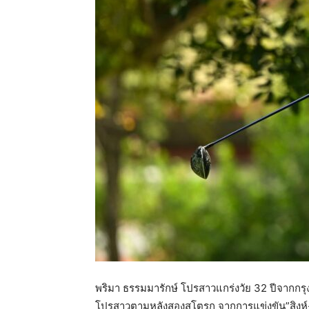
สตรี
พริมา ธรรมมารักษ์ โปรสาวแกร่งวัย 32 ปีจากกรุ
โปรสาวตามหลังสองสโตรก จากการแข่งขัน”สิงห์-