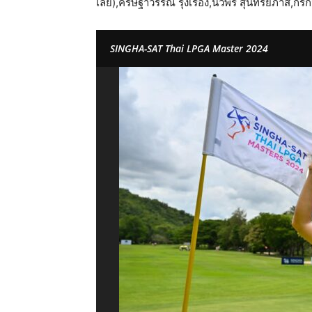
เลีย),คริษฐาวรรณ รุ่งเรือง,นวพร สุนทรียภาส,กร
SINGHA-SAT Thai LPGA Master 2024