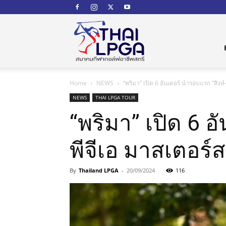
สมาคม
Home
NEWS
“พริมา” เปิด 6 อันเดอร์ นำรอบแรก “สิงห์
กีฬา
NEWS
THAI LPGA TOUR
“พริมา” เปิด 6 
พีจีเอ มาสเตอร์ส”
กอล์ฟ
By
Thailand LPGA
-
20/09/2024
116
อาชีพ