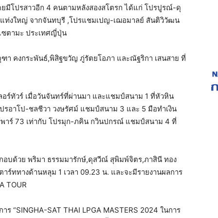
7 โดยมีโปรสาวอีก 4 คนตามหลังสองสโตรก ได้แก่ โปรปูรณ์-ดุ
งแท่งใหญ่ จากจันทบุรี ,โปรแชมเปญ-เฌอมาลย์ สันติวิวัฒน
ซตามะ ประเทศญี่ปุ่น
ุฑา คงกระพันธ์,พิสิฐขวัญ ภู่รัตยโอภา และณัฐริกา เสนสาย ที่
์ทัวร์ เมื่อวันจันทร์ที่ผ่านมา และแชมป์สนาม 1 ที่หัวหิน
วนโปรอาโป-ชลชีวา วงษรัศม์ แชมป์สนาม 3 และ 5 มือทำเงิน
์พาร์ 73 เท่ากับ โปรมุก-ภคิน กวินปกรณ์ แชมป์สนาม 4 ที่
บด้วย พริมา ธรรมมารักษ์,ดุสวีณ์ สุพิมพ์จิตร,ภาสินี ทอง
สตาร์ททางด้านหลุม 1 เวลา 09.23 น. และจะมีรายงานผลการ
PGA TOUR
 รายการ “SINGHA-SAT THAI LPGA MASTERS 2024 ในการ