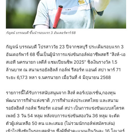
กัญจน์ บรรณบดี ขึ้นนำรอบแรก 3 อันเดอร์พาร์ 68
กัญจน์ บรรณบดี โปรสาววัย 23 ปีจากชลบุรี ประเดิมรอบแรก 3
อันเดอร์พาร์ 68 ขึ้นเป็นผู้นำการแข่งขันกอล์ฟอาชีพสตรี “สิงห์-เอ
สเอที นครนายก เลดีส์ แชมเปียนชิพ 2025” ชิงเงินรางวัล 1.5
ล้านบาท ณ สนามรอยัลฮิลส์ กอล์ฟ รีสอร์ท แอนด์ สปา พาร์ 71
ระยะ 6,173 หลา จ.นครนายก เมื่อวันที่ 4 มิถุนายน 2568
รายการนี้ได้รับการสนับสนุนจาก สิงห์ คอร์เปอเรชั่น,กองทุน
พัฒนาการกีฬาแห่งชาติ ,การกีฬาแห่งประเทศไทย และสนาม
รอยัลฮิลส์ กอล์ฟ รีสอร์ท แอนด์ สปา เป็นการแข่งขันแบบสโตรค
เพลย์ 3 วัน 54 หลุม หลังจบการแข่งขันสองวัน 36 หลุม จะตัด
ตัวผู้เล่นเหลือ 50 คน และเสมอ (ไม่รวมนักกอล์ฟสมัครเล่น)
เข้าไปชิงชัยในรอบสุดท้าย ซึ่งผู้ที่ทำคะแนนเกินวันละ 16 โอเวอร์