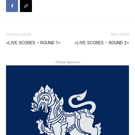
Previous article
Next article
=LIVE SCORES – ROUND 1=
=LIVE SCORES – ROUND 2=
- Official Sponsors -