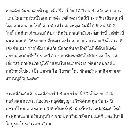
ส่วนน้องวันออน-อชิรญาณ์ ศรีวงษ์ วัย 17 ปีจากจังหวัดเลย เผยว่า
“เกมโดยรวมวันนี้โอเคมากค่ะ เหล็กคม วันนี้มี 17 กรีน เสียหลุมที่
ไม่ออนเลยออกโบกี้ สามพัตต์ไปสองหลุม วันนี้ได้ 5 เบอร์ดี้ 3
โบกี้ ปกติมาเข้าแคมป์ทีมชาติกรีนตกแล้วมันจะวิ่งกว่านี้ แต่ช่วงนี้
ฝนตกเลยทำให้ระยะเปลี่ยนแปลงไปเยอะอยุ๋ค่ะ และกรีนไวกว่าที่
เคยซ้อมมา การได้มาเล่นกับนักกอล์ฟอาชีพก็ไม่ได้ตื่นเต้นค่ะ
อยากออกกับพี่ๆโปร จะได้เก่ง กับทีมชาติยังไม่มีแข่งอะไร แต่
เดี๋ยวสัปดาห์หน้าหนูได้ไปเล่นในเจแอลพีจีเอ ที่สมาคมกอล์ฟ
สตรีฯส่งไปค่ะ เป็นแมทช์ ไอ มิยาซาโตะ ซันทอรี่ ฝากติดตามผล
งานหนูด้วยนะคะ”
ขณะที่อันดับห้าร่วมที่สกอร์ 1 อันเดอร์พาร์ 70 เป็นของ 2 นัก
กอล์ฟสมัครเล่น น้องนัจ-กฤติชัญญา เก้าพัฒนสกุล วัย 17 ปี
แชมป์ไทยแอลฯสนาม3 ที่กบินทร์บุรี ,น้องใบบัว-มนัสนันท์ โชติ
กะพุกกณะ นักเรียนทุนปี 4 จากมหาวิทยาลัยเทนเนสซี และมินามิ
โอมูระ โปรสาวจากญี่ปุ่น