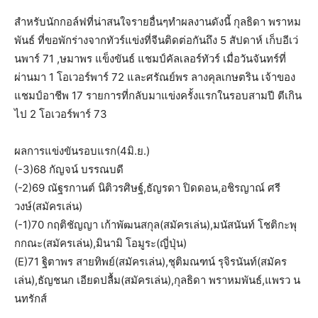
สำหรับนักกอล์ฟที่น่าสนใจรายอื่นๆทำผลงานดังนี้ กุลธิดา พราหม
พันธ์ ที่ขอพักร่างจากทัวร์แข่งที่จีนติดต่อกันถึง 5 สัปดาห์ เก็บอีเว่
นพาร์ 71 ,ษมาพร แข็งขันธ์ แชมป์คัลเลอร์ทัวร์ เมื่อวันจันทร์ที่
ผ่านมา 1 โอเวอร์พาร์ 72 และศรัณย์พร ลางคุลเกษตริน เจ้าของ
แชมป์อาชีพ 17 รายการที่กลับมาแข่งครั้งแรกในรอบสามปี ตีเกิน
ไป 2 โอเวอร์พาร์ 73
ผลการแข่งขันรอบแรก(4มิ.ย.)
(-3)68 กัญจน์ บรรณบดี
(-2)69 ณัฐรกานต์ นิติวรศิษฐ์,ธัญรดา ปิดดอน,อชิรญาณ์ ศรี
วงษ์(สมัครเล่น)
(-1)70 กฤติชัญญา เก้าพัฒนสกุล(สมัครเล่น),มนัสนันท์ โชติกะพุ
กกณะ(สมัครเล่น),มินามิ โอมูระ(ญี่ปุ่น)
(E)71 ฐิตาพร สายทิพย์(สมัครเล่น),ชุติมณฑน์ รุจิรนันท์(สมัคร
เล่น),ธัญชนก เอียดปลื้ม(สมัครเล่น),กุลธิดา พราหมพันธ์,แพรว น
นทรักส์