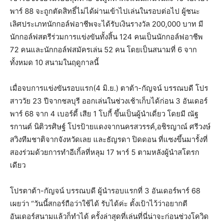
พาร์ 88 จะถูกตัดสิทธิ์ไม่ได้ผ่านเข้าไปเล่นในรอบต่อไป ผู้ชนะ
เลิศประเภทนักกอล์ฟอาชีพจะได้รับเงินรางวัล 200,000 บาท มี
นักกอล์ฟสตรีร่วมการแข่งขันทั้งสิ้น 124 คนเป็นนักกอล์ฟอาชีพ
72 คนและนักกอล์ฟสมัครเล่น 52 คน โดยเป็นสนามที่ 6 จาก
ทั้งหมด 10 สนามในฤดูกาลนี้
เมื่อจบการแข่งขันรอบแรก(4 มิ.ย.) ตาต้า-กัญจน์ บรรณบดี โปร
สาววัย 23 ปีจากชลบุรี ออกเล่นในช่วงเช้าเก็บได้ก่อน 3 อันเดอร์
พาร์ 68 จาก 4 เบอร์ดี้ เสีย 1 โบกี้ ขึ้นเป็นผู้นำเดี่ยว โดยมี ณัฐ
รกานต์ นิติวรศิษฐ์ โปรป้ายแดงจากนครสวรรค์,อชิรญาณ์ ศรีวงษ์
สวิงทีมชาติจากจังหวัดเลย และธัญรดา ปิดดอน ที่แซงขึ้นมารั้งที่
สองร่วมด้วยการทำอีเกิ้ลที่หลุม 17 พาร์ 5 ตามหลังผู้นำสโตรก
เดียว
โปรตาต้า-กัญจน์ บรรณบดี ผู้นำรอบแรกที่ 3 อันเดอร์พาร์ 68
เผยว่า “วันนี้สกอร์ถือว่าใช้ได้ รับได้ค่ะ ตั้งเป้าไว้ว่าอยากตี
อันเดอร์สนามแล้วก็ทำได้ ครั้งล่าสุดที่เล่นที่นี่น่าจะก่อนช่วงโควิด