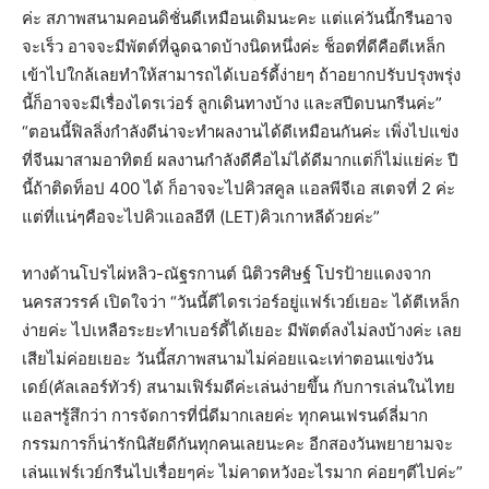
ค่ะ สภาพสนามคอนดิชั่นดีเหมือนเดิมนะคะ แต่แค่วันนี้กรีนอาจ
จะเร็ว อาจจะมีพัตต์ที่ฉูดฉาดบ้างนิดหนึ่งค่ะ ช็อตที่ดีคือตีเหล็ก
เข้าไปใกล้เลยทำให้สามารถได้เบอร์ดี้ง่ายๆ ถ้าอยากปรับปรุงพรุ่ง
นี้ก็อาจจะมีเรื่องไดรเว่อร์ ลูกเดินทางบ้าง และสปีดบนกรีนค่ะ”
“ตอนนี้ฟิลลิ่งกำลังดีน่าจะทำผลงานได้ดีเหมือนกันค่ะ เพิ่งไปแข่ง
ที่จีนมาสามอาทิตย์ ผลงานกำลังดีคือไม่ได้ดีมากแต่ก็ไม่แย่ค่ะ ปี
นี้ถ้าติดท็อป 400 ได้ ก็อาจจะไปคิวสคูล แอลพีจีเอ สเตจที่ 2 ค่ะ
แต่ที่แน่ๆคือจะไปคิวแอลอีที (LET)คิวเกาหลีด้วยค่ะ”
ทางด้านโปรไผ่หลิว-ณัฐรกานต์ นิติวรศิษฐ์ โปรป้ายแดงจาก
นครสวรรค์ เปิดใจว่า “วันนี้ตีไดรเว่อร์อยู่แฟร์เวย์เยอะ ได้ตีเหล็ก
ง่ายค่ะ ไปเหลือระยะทำเบอร์ดี้ได้เยอะ มีพัตต์ลงไม่ลงบ้างค่ะ เลย
เสียไม่ค่อยเยอะ วันนี้สภาพสนามไม่ค่อยแฉะเท่าตอนแข่งวัน
เดย์(คัลเลอร์ทัวร์) สนามเฟิร์มดีค่ะเล่นง่ายขึ้น กับการเล่นในไทย
แอลฯรู้สึกว่า การจัดการที่นี่ดีมากเลยค่ะ ทุกคนเฟรนด์ลี่มาก
กรรมการก็น่ารักนิสัยดีกันทุกคนเลยนะคะ อีกสองวันพยายามจะ
เล่นแฟร์เวย์กรีนไปเรื่อยๆค่ะ ไม่คาดหวังอะไรมาก ค่อยๆตีไปค่ะ”