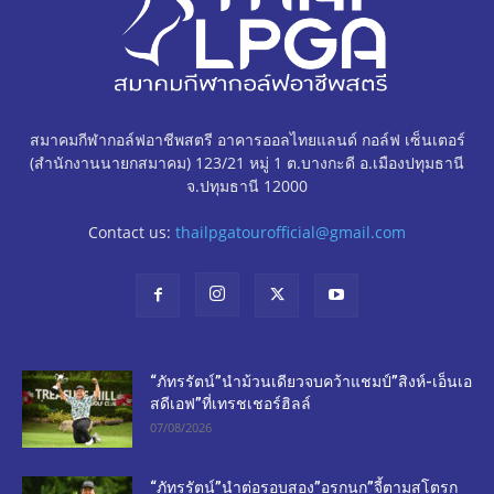
สมาคมกีฬากอล์ฟอาชีพสตรี อาคารออลไทยแลนด์ กอล์ฟ เซ็นเตอร์
(สำนักงานนายกสมาคม) 123/21 หมู่ 1 ต.บางกะดี อ.เมืองปทุมธานี
จ.ปทุมธานี 12000
Contact us:
thailpgatourofficial@gmail.com
“ภัทรรัตน์”นำม้วนเดียวจบคว้าแชมป์”สิงห์-เอ็นเอ
สดีเอฟ”ที่เทรชเชอร์ฮิลล์
07/08/2026
“ภัทรรัตน์”นำต่อรอบสอง”อรกนก”จี้ตามสโตรก