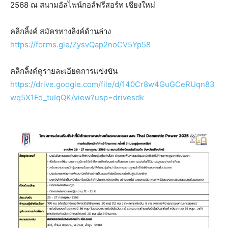
2568 ณ สนามอัลไพน์กอล์ฟรีสอร์ท เชียงใหม่
คลิกลิ้งค์ สมัครทางลิงค์ด้านล่าง
https://forms.gle/ZysvQap2noCV5Yp58
คลิกลิ้งค์ดูรายละเอียดการเเข่งขัน
https://drive.google.com/file/d/140Cr8w4GuGCeRUqn83
wq5X1Fd_tuIqQK/view?usp=drivesdk