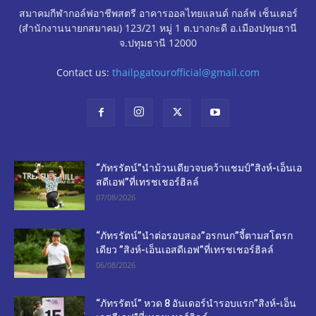
สมาคมกีฬากอล์ฟอาชีพสตรี อาคารออลไทยแลนด์ กอล์ฟ เซ็นเตอร์
(สำนักงานนายกสมาคม) 123/21 หมู่ 1 ต.บางกะดี อ.เมืองปทุมธานี
จ.ปทุมธานี 12000
Contact us:
thailpgatourofficial@gmail.com
“ภัทรรัตน์”นำม้วนเดียวจบคว้าแชมป์”สิงห์-เอ็นเอ
สดีเอฟ”ที่เทรชเชอร์ฮิลล์
07/08/2026
“ภัทรรัตน์”นำต่อรอบสอง”อรกนก”จี้ตามสโตรก
เดียว ”สิงห์-เอ็นเอสดีเอฟ”ที่เทรชเชอร์ฮิลล์
06/08/2026
“ภัทรรัตน์” หวด 8 อันเดอร์นำรอบแรก”สิงห์-เอ็น