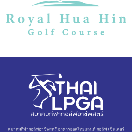
สมาคมกีฬากอล์ฟอาชีพสตรี อาคารออลไทยแลนด์ กอล์ฟ เซ็นเตอร์