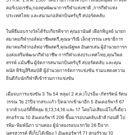
คอร์เปอเรชั่น,กองทุนพัฒนาการกีฬาแห่งชาติ ,การกีฬาแห่ง
ประเทศไทย และสนามกอล์ฟกบินทร์บุรี สปอร์ตคลับ
ในพิธีมอบรางวัลได้รับเกียรติจาก คุณอานันต์ เผือกพิบูลย์ นายก
สมาคมกีฬากอล์ฟอาชีพสตรี,คุณษาริณี เล็กสุวรรณ เลขาธิการ
สมาคมกีฬากอล์ฟอาชีพสตรี,คุณณัฐพล อันตรเสน ผู้อำนวยการก
องส่งเสริมพัฒนากีฬาอาชีพ การกีฬาแห่งประเทศไทย,คุณวิพล
สรรพ์ แม้นชื่น ผู้จัดการสนามกบินทร์บุรี สปอร์ตคลับ และคุณ
พนัส หิรัญสิริสมบัติ ผู้อำนวยการจัดการแข่งขัน ร่วมแสดงความ
ยินดีกับนักกีฬาที่เข้าร่วมการแข่งขัน
เมื่อจบการแข่งขัน 3 วัน 54 หลุม( 2 ส.ค.)โปรอิ่ม-ภัทรรัตน์ รัตน
วรรณ วัย 21ปีจากสระแก้ว ปิดฉากเข้ามาอีก 5 อันเดอร์พาร์ 67
จากห้าเบอร์ดี้ที่หลุม 8,13,14,16 และ 17 โดยไม่เสียแม้โบกี้เดียว
สกอร์รวม 10 อันเดอร์พาร์ 206 ขึ้นมารอบนคลับเฮ้าส์ ก่อนที่ โป
รพิม-พิมพ์นิภา ปานทอง ผู้นำสองรอบแรกวัย 26 ปีจาก
นครสวรรค์ ที่เก็บได้เพียง 1 อันเดอร์พาร์ 71 สกอร์รวม 10