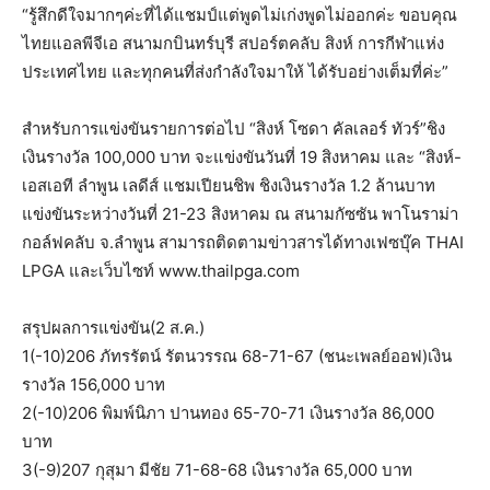
“รู้สึกดีใจมากๆค่ะที่ได้แชมป์แต่พูดไม่เก่งพูดไม่ออกค่ะ ขอบคุณ
ไทยแอลพีจีเอ สนามกบินทร์บุรี สปอร์ตคลับ สิงห์ การกีฬาแห่ง
ประเทศไทย และทุกคนที่ส่งกำลังใจมาให้ ได้รับอย่างเต็มที่ค่ะ”
สำหรับการแข่งขันรายการต่อไป “สิงห์ โซดา คัลเลอร์ ทัวร์”ชิง
เงินรางวัล 100,000 บาท จะแข่งขันวันที่ 19 สิงหาคม และ “สิงห์-
เอสเอที ลำพูน เลดีส์ แชมเปียนชิพ ชิงเงินรางวัล 1.2 ล้านบาท
แข่งขันระหว่างวันที่ 21-23 สิงหาคม ณ สนามกัซซัน พาโนราม่า
กอล์ฟคลับ จ.ลำพูน สามารถติดตามข่าวสารได้ทางเฟซบุ๊ค THAI
LPGA และเว็บไซท์ www.thailpga.com
สรุปผลการแข่งขัน(2 ส.ค.)
1(-10)206 ภัทรรัตน์ รัตนวรรณ 68-71-67 (ชนะเพลย์ออฟ)เงิน
รางวัล 156,000 บาท
2(-10)206 พิมพ์นิภา ปานทอง 65-70-71 เงินรางวัล 86,000
บาท
3(-9)207 กุสุมา มีชัย 71-68-68 เงินรางวัล 65,000 บาท