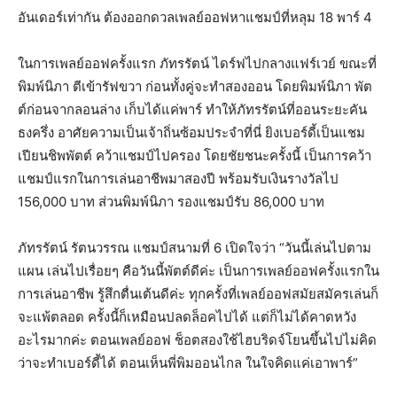
อันเดอร์เท่ากัน ต้องออกดวลเพลย์ออฟหาแชมป์ที่หลุม 18 พาร์ 4
ในการเพลย์ออฟครั้งแรก ภัทรรัตน์ ไดร์ฟไปกลางแฟร์เวย์ ขณะที่
พิมพ์นิภา ตีเข้ารัฟขวา ก่อนทั้งคู่จะทำสองออน โดยพิมพ์นิภา พัต
ต์ก่อนจากลอนล่าง เก็บได้แค่พาร์ ทำให้ภัทรรัตน์ที่ออนระยะคัน
ธงครึ่ง อาศัยความเป็นเจ้าถิ่นซ้อมประจำที่นี่ ยิงเบอร์ดี้เป็นแชม
เปียนชิพพัตต์ คว้าแชมป์ไปครอง โดยชัยชนะครั้งนี้ เป็นการคว้า
แชมป์แรกในการเล่นอาชีพมาสองปี พร้อมรับเงินรางวัลไป
156,000 บาท ส่วนพิมพ์นิภา รองแชมป์รับ 86,000 บาท
ภัทรรัตน์ รัตนวรรณ แชมป์สนามที่ 6 เปิดใจว่า “วันนี้เล่นไปตาม
แผน เล่นไปเรื่อยๆ คือวันนี้พัตต์ดีค่ะ เป็นการเพลย์ออฟครั้งแรกใน
การเล่นอาชีพ รู้สึกตื่นเต้นดีค่ะ ทุกครั้งที่เพลย์ออฟสมัยสมัครเล่นก็
จะแพ้ตลอด ครั้งนี้ก็เหมือนปลดล็อคไปได้ แต่ก็ไม่ได้คาดหวัง
อะไรมากค่ะ ตอนเพลย์ออฟ ช็อตสองใช้ไฮบริดจ์โยนขึ้นไปไม่คิด
ว่าจะทำเบอร์ดี้ได้ ตอนเห็นพี่พิมออนไกล ในใจคิดแค่เอาพาร์”