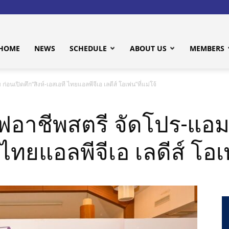
HOME
NEWS
SCHEDULE
ABOUT US
MEMBERS
นเปิดศึก“สิงห์-เอสเอที ไทยแอลพีจีเอ เลดีส์ โอเพ่น”ที่แม่โจ้
อาชีพสตรี จัดโปร-แอม 
 ไทยแอลพีจีเอ เลดีส์ โอเพ