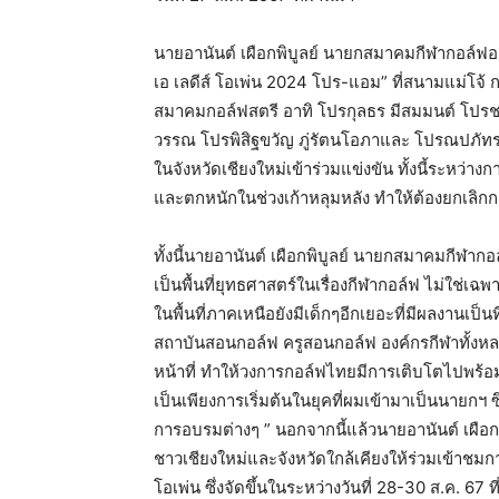
นายอานันต์ เผือกพิบูลย์ นายกสมาคมกีฬากอล์ฟอา
เอ เลดีส์ โอเพ่น 2024 โปร-แอม” ที่สนามแม่โจ้ 
สมาคมกอล์ฟสตรี อาทิ โปรกุลธร มีสมมนต์ โปรชลช
วรรณ โปรพิสิฐขวัญ ภู่รัตนโอภาและ โปรณปภัทร 
ในจังหวัดเชียงใหม่เข้าร่วมแข่งขัน ทั้งนี้ระห
และตกหนักในช่วงเก้าหลุมหลัง ทำให้ต้องยกเลิกก
ทั้งนี้นายอานันต์ เผือกพิบูลย์ นายกสมาคมกีฬาก
เป็นพื้นที่ยุทธศาสตร์ในเรื่องกีฬากอล์ฟ ไม่ใช่
ในพื้นที่ภาคเหนือยังมีเด็กๆอีกเยอะที่มีผลงานเป็นท
สถาบันสอนกอล์ฟ ครูสอนกอล์ฟ องค์กรกีฬาทั้งห
หน้าที่ ทำให้วงการกอล์ฟไทยมีการเติบโตไปพร้อม
เป็นเพียงการเริ่มต้นในยุคที่ผมเข้ามาเป็นนายกฯ 
การอบรมต่างๆ ” นอกจากนี้แล้วนายอานันต์ เผือ
ชาวเชียงใหม่และจังหวัดใกล้เคียงให้ร่วมเข้าชมก
โอเพ่น ซึ่งจัดขึ้นในระหว่างวันที่ 28-30 ส.ค. 67 