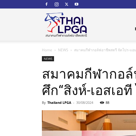
สมาคม
Home
NEWS
สมาคมกีฬากอล์ฟอาชีพสตรี จัดโปร-แอม ก่อ
กีฬา
NEWS
สมาคมกีฬากอล์ฟ
ศึก“สิงห์-เอสเอที
กอล์ฟ
By
Thailand LPGA
-
30/08/2024
88
อาชีพ