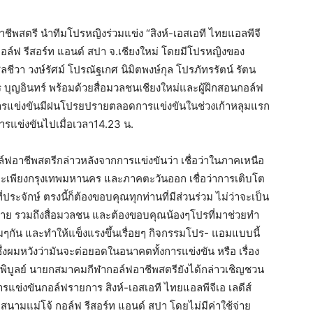
ชีพสตรี นำทีมโปรหญิงร่วมแข่ง “สิงห์-เอสเอที ไทยแอลพีจี
กอล์ฟ รีสอร์ท แอนด์ สปา จ.เชียงใหม่ โดยมีโปรหญิงของ
ีวา วงษ์รัศม์ โปรณัฐเกศ นิมิตพงษ์กุล โปรภัทรรัตน์ รัตน
บุญอินทร์ พร้อมด้วยสื่อมวลชนเชียงใหม่และผู้ฝึกสอนกอล์ฟ
ว่างการแข่งขันมีฝนโปรยปรายตลอดการแข่งขันในช่วงเก้าหลุมแรก
ารแข่งขันไปเมื่อเวลา14.23 น.
อล์ฟอาชีพสตรีกล่าวหลังจากการแข่งขันว่า เชื่อว่าในภาคเหนือ
เฉพาะเพียงกรุงเทพมหานคร และภาคตะวันออก เชื่อว่าการเติบโต
ี่ประจักษ์ ตรงนี้ก็ต้องขอบคุณทุกท่านที่มีส่วนร่วม ไม่ว่าจะเป็น
ลาย รวมถึงสื่อมวลชน และต้องขอบคุณน้องๆโปรที่มาช่วยทำ
ๆกัน และทำให้แข็งแรงขึ้นเรื่อยๆ กิจกรรมโปร- แอมแบบนี้
ซึ่งผมหวังว่ามันจะต่อยอดในอนาคตทั้งการแข่งขัน หรือ เรื่อง
กพิบูลย์ นายกสมาคมกีฬากอล์ฟอาชีพสตรียังได้กล่าวเชิญชวน
ารแข่งขันกอล์ฟรายการ สิงห์-เอสเอที ไทยแอลพีจีเอ เลดีส์
ที่สนามแม่โจ้ กอล์ฟ รีสอร์ท แอนด์ สปา โดยไม่มีค่าใช้จ่าย