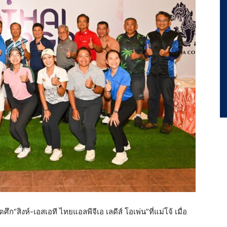
สิงห์-เอสเอที ไทยแอลพีจีเอ เลดีส์ โอเพ่น”ที่แม่โจ้ เมื่อ