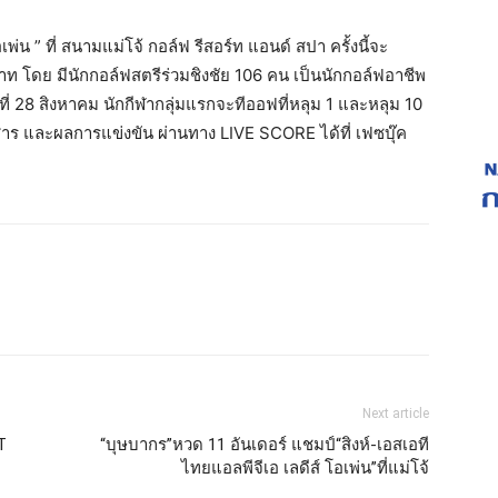
เพ่น ” ที่ สนามแม่โจ้ กอล์ฟ รีสอร์ท แอนด์ สปา ครั้งนี้จะ
บาท โดย มีนักกอล์ฟสตรีร่วมชิงชัย 106 คน เป็นนักกอล์ฟอาชีพ
 28 สิงหาคม นักกีฬากลุ่มแรกจะทีออฟที่หลุม 1 และหลุม 10
าร และผลการแข่งขัน ผ่านทาง LIVE SCORE ได้ที่ เฟซบุ๊ค
Next article
T
“บุษบากร”หวด 11 อันเดอร์ แชมป์“สิงห์-เอสเอที
ไทยแอลพีจีเอ เลดีส์ โอเพ่น”ที่แม่โจ้