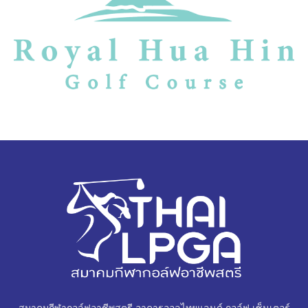
สมาคมกีฬากอล์ฟอาชีพสตรี อาคารออลไทยแลนด์ กอล์ฟ เซ็นเตอร์