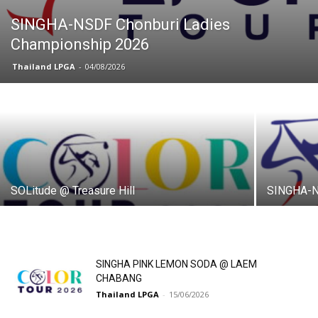
SINGHA-NSDF Chonburi Ladies
Championship 2026
Thailand LPGA
-
04/08/2026
SOLitude @ Treasure Hill
SINGHA-N
SINGHA PINK LEMON SODA @ LAEM
CHABANG
Thailand LPGA
-
15/06/2026