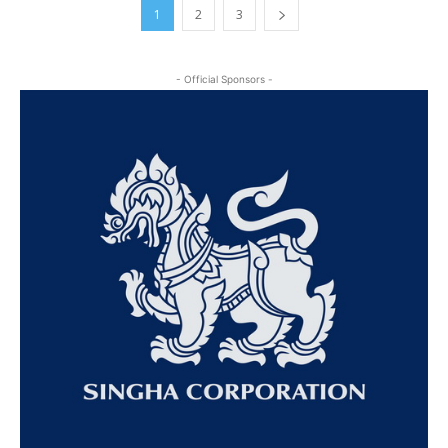
1
2
3
- Official Sponsors -