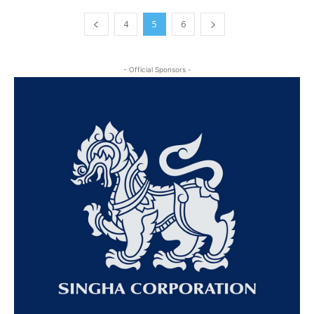
4
5
6
- Official Sponsors -