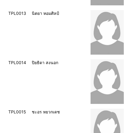
TPL0013
นิตยา หอมศิลป์
TPL0014
ปิยธิดา สงนอก
TPL0015
ชะอร หยวกเดช