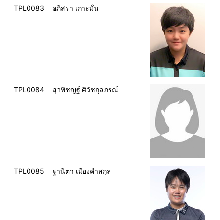
TPL0083
อภิสรา เกาะมั่น
TPL0084
สุวพิชญฐ์ ศิวัชกุลภรณ์
TPL0085
ฐานิตา เมืองคำสกุล