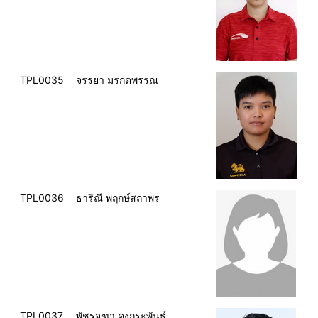
TPL0035
จรรยา มรกตพรรณ
TPL0036
ธาริณี พฤกษ์สถาพร
TPL0037
พัชรจุฑา คงกระพันธ์