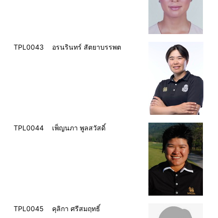
TPL0043
อรนรินทร์ สัตยาบรรพต
TPL0044
เพ็ญนภา พูลสวัสดิ์
TPL0045
คุลิกา ศรีสมฤทธิ์