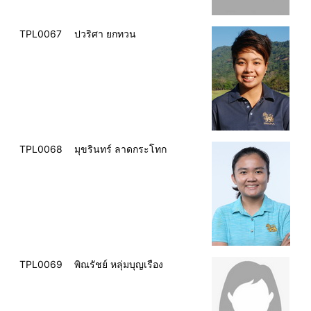
TPL0067
ปวริศา ยกทวน
TPL0068
มุขรินทร์ ลาดกระโทก
TPL0069
พิณรัชย์ หลุ่มบุญเรือง