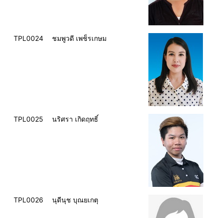
TPL0024
ชมพูวดี เพช็รเกษม
TPL0025
นริศรา เกิดฤทธิ์
TPL0026
นุดีนุช บุณยเกตุ