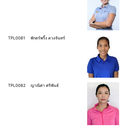
TPL0081
พักตร์พริ้ง ดวงจันทร์
TPL0082
ญาณิศา ศริพันธ์