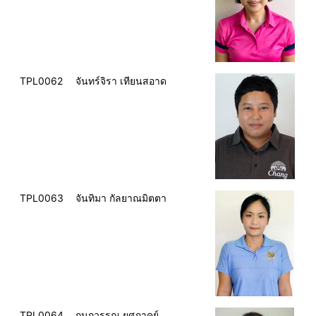
TPL0062
จันทร์จิรา เทียนสอาด
TPL0063
จันทิมา กัลยาณมิตตา
TPL0064
กนกวรรณ ยศภาคย์