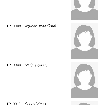
TPL0008
กรุณาภา สกุลรุ่งโรจน์
TPL0009
พิชญ์นัฐ ภู่เจริญ
TPL0010
รุ่งอรุณ โป้ทอง