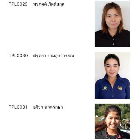
TPL0029
พรภัคค์ ภัคค์สกุล
TPL0030
ศรุตยา งามอุษาวรรณ
TPL0031
อจิรา นวลรักษา