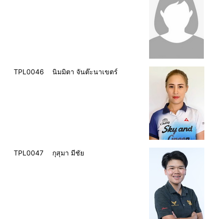
TPL0046
นิมมิตา จันต๊ะนาเขตร์
TPL0047
กุสุมา มีชัย