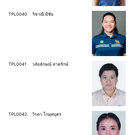
TPL0040
วิชาณี มีชัย
TPL0041
วลัยลักษณ์ สาตรักษ์
TPL0042
วิรดา โกมุทบุตร