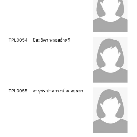
TPL0054
ปิยะธิดา พลอยอ่ำศรี
TPL0055
จารุพร ปาลกวงษ์ ณ อยุธยา