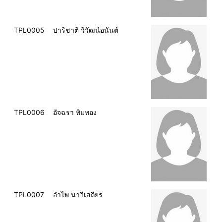
TPL0005
ปาริชาติ วิวัฒน์อนันต์
TPL0006
อัจฉรา ทิมทอง
TPL0007
อำไพ นาวีเสถียร