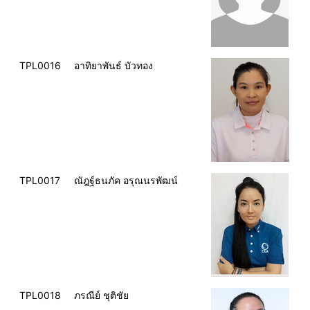
TPL0016
อาทิยาพันธ์ บัวทอง
TPL0017
ณัฎฐ์ธนภัค อรุณนรพัฒน์
TPL0018
ภรณีย์ ชุติชัย