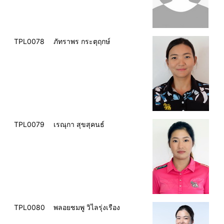
TPL0078
ภัทราพร กระตุฤกษ์
TPL0079
เรณุกา สุขสุคนธ์
TPL0080
พลอยชมพู วิไลรุ่งเรือง