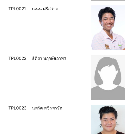
TPL0021
ณนน ศรีสว่าง
TPL0022
ธิติยา พฤกษ์สถาพร
TPL0023
นพรัต พชิรพรรัต