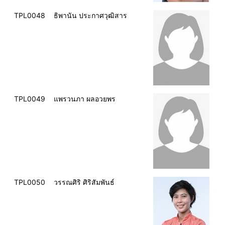
TPL0048
ธิพานัน ประกาศวุฒิสาร
TPL0049
แพรวนภา ผลอวยพร
TPL0050
วรรณศิริ ศิริสัมพันธ์