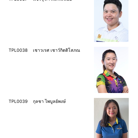
TPL0038
เชาวเรศ เชาว์กิตติโสภณ
TPL0039
กุลชา ไพบูลย์พงษ์