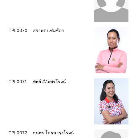
TPL0070
สราพร แช่มช้อย
TPL0071
ทิพย์ สีอัมพรโรจน์
TPL0072
ธนพร โตธนะรุ่งโรจน์