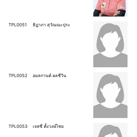
TPL0051
ธิฎาภา สุวัณณะปุระ
TPL0052
อมลกานต์ ผลชีวิน
TPL0053
เจสซี่ ตั้งวงษ์ไชย