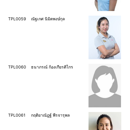
TPL0059
ณัฐเกศ นิมิตพงษ์กุล
TPL0060
ธนาภรณ์ ก้องเกียรติไกร
TPL0061
กฤติยาณัฎฐ์ พีรจารุพล