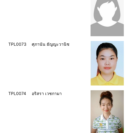
TPL0073
ศุภานัน ธัญญะวานิช
TPL0074
อริสรา เวชกามา