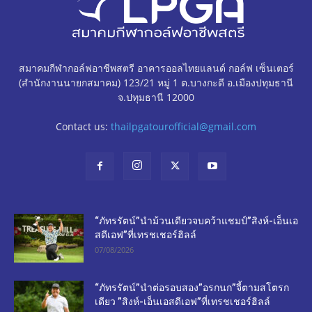
สมาคมกีฬากอล์ฟอาชีพสตรี อาคารออลไทยแลนด์ กอล์ฟ เซ็นเตอร์
(สำนักงานนายกสมาคม) 123/21 หมู่ 1 ต.บางกะดี อ.เมืองปทุมธานี
จ.ปทุมธานี 12000
Contact us:
thailpgatourofficial@gmail.com
“ภัทรรัตน์”นำม้วนเดียวจบคว้าแชมป์”สิงห์-เอ็นเอ
สดีเอฟ”ที่เทรชเชอร์ฮิลล์
07/08/2026
“ภัทรรัตน์”นำต่อรอบสอง”อรกนก”จี้ตามสโตรก
เดียว ”สิงห์-เอ็นเอสดีเอฟ”ที่เทรชเชอร์ฮิลล์