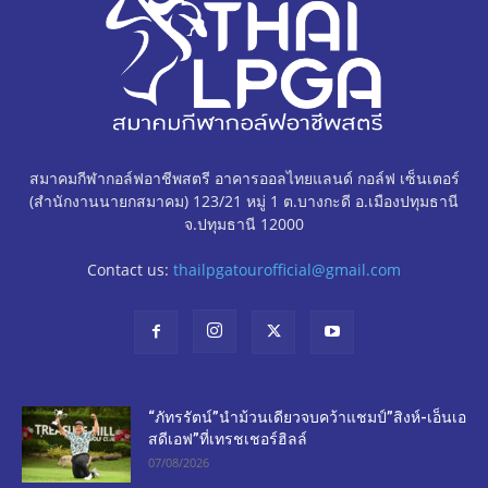
สมาคมกีฬากอล์ฟอาชีพสตรี อาคารออลไทยแลนด์ กอล์ฟ เซ็นเตอร์
(สำนักงานนายกสมาคม) 123/21 หมู่ 1 ต.บางกะดี อ.เมืองปทุมธานี
จ.ปทุมธานี 12000
Contact us:
thailpgatourofficial@gmail.com
“ภัทรรัตน์”นำม้วนเดียวจบคว้าแชมป์”สิงห์-เอ็นเอ
สดีเอฟ”ที่เทรชเชอร์ฮิลล์
07/08/2026