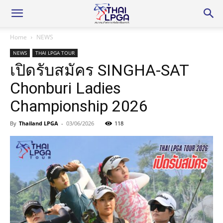
Home
NEWS
NEWS
THAI LPGA TOUR
เปิดรับสมัคร SINGHA-SAT
Chonburi Ladies
Championship 2026
By
Thailand LPGA
-
03/06/2026
118