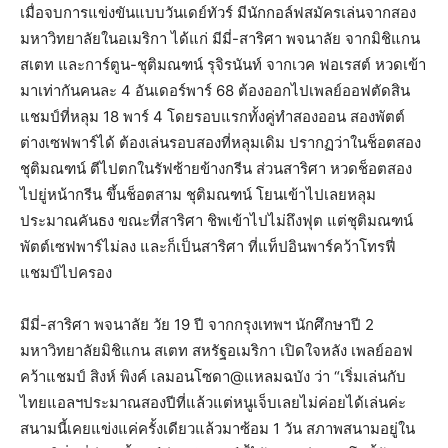
เมื่อจบการแข่งขันแบบวันเดย์ทัวร์ มีนักกอล์ฟสมัครเล่นจากสอง
มหาวิทยาลัยในอเมริกา ได้แก่ มีมี่-สาริศา พจนาลัย จากมิชิแกน
สเตท และการ์ตูน-ชุติมณฑน์ รุจิรนันท์ จากเวค ฟอเรสต์ หวดเข้า
มาเท่ากันคนละ 4 อันเดอร์พาร์ 68 ต้องออกไปเพลย์ออฟตัดสิน
แชมป์ที่หลุม 18 พาร์ 4 โดยรอบแรกทั้งคู่ทำสองออน สองพัตต์
ต่างเซฟพาร์ได้ ต้องเล่นรอบสองที่หลุมเดิม ปรากฏว่าในช็อตสอง
ชุติมณฑน์ ตีไปตกในรัฟซ้ายข้างกรีน ส่วนสาริศา หวดช็อตสอง
ไปยู่หน้ากรีน ขึ้นช็อตสาม ชุติมณฑน์ โยนเข้าไปเลยหลุม
ประมาณคันธง ขณะที่สาริศา ชิพเข้าไปไม่ถึงฟุต แต่ชุติมณฑน์
พัตต์เซฟพาร์ไม่ลง และก็เป็นสาริศา ที่แท็ปอินพาร์คว้าโทรฟี่
แชมป์ไปครอง
มีมี่-สาริศา พจนาลัย วัย 19 ปี จากกรุงเทพฯ นักศึกษาปี 2
มหาวิทยาลัยมิชิแกน สเตท สหรัฐอเมริกา เปิดใจหลัง เพลย์ออฟ
คว้าแชมป์ สิงห์ พิงค์ เลมอนโซดา@แหลมฉบัง ว่า “เริ่มเล่นกับ
ไทยแอลฯประมาณสองปีที่แล้วแต่หนูเจ็บเลยไม่ค่อยได้เล่นค่ะ
สนามนี้เคยแข่งแค่ครั้งเดียวแล้วมาซ้อม 1 วัน สภาพสนามอยู่ใน