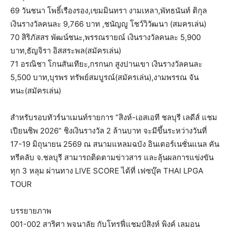
69 วันชนา โพธิ์เรืองรอง,เขมมินทรา งามเหลา,พัทธนันท์ ติกุล
เงินรางวัลคนละ 9,766 บาท ,ชนัญญู โชว์วิวัฒนา (สมครเล่น)
70 สิริภัสสร พัฒน์ชนะ,พรรณรายณ์ เงินรางวัลคนละ 5,900
บาท,ธัญจิรา อิสสระพล(สมัครเล่น)
71 อรณิชา โกนสันเทียะ,กรกนก สูงปานเขา เงินรางวัลคนละ
5,500 บาท,บุรพร ทรัพย์สมบูรณ์(สมัครเล่น),งามพรรณ จัน
ทนะ(สมัครเล่น)
สำหรับรอบทัวร์นาเมนท์รายการ ”สิงห์-เอสเอที ชลบุรี เลดีส์ แชม
เปียนชิพ 2026” ชิงเงินรางวัล 2 ล้านบาท จะมีขึ้นระหว่างวันที่
17-19 มิถุนายน 2569 ณ สนามแหลมฉบัง อินเตอร์เนชั่นแนล คัน
ทรีคลับ จ.ชลบุรี สามารถติดตามข่าวสาร และลุ้นผลการแข่งขัน
ทุก 3 หลุม ผ่านทาง LIVE SCORE ได้ที่ เฟซบุ๊ค THAI LPGA
TOUR
บรรยายภาพ
001-002 สาริศา พจนาลัย กับโทรฟี่แชมป์สิงห์ พิงค์ เลมอน