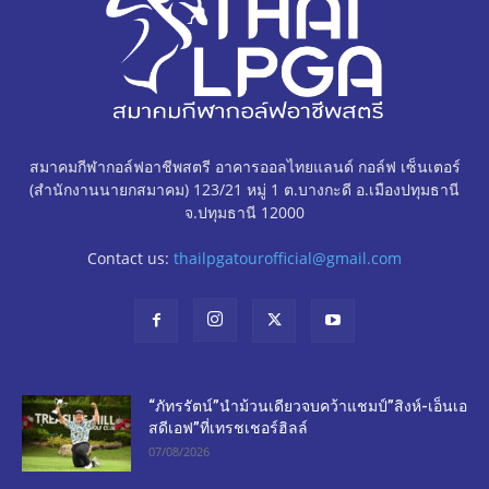
สมาคมกีฬากอล์ฟอาชีพสตรี อาคารออลไทยแลนด์ กอล์ฟ เซ็นเตอร์
(สำนักงานนายกสมาคม) 123/21 หมู่ 1 ต.บางกะดี อ.เมืองปทุมธานี
จ.ปทุมธานี 12000
Contact us:
thailpgatourofficial@gmail.com
“ภัทรรัตน์”นำม้วนเดียวจบคว้าแชมป์”สิงห์-เอ็นเอ
สดีเอฟ”ที่เทรชเชอร์ฮิลล์
07/08/2026