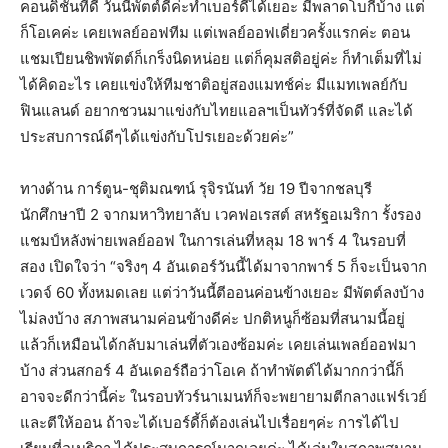
คอนดิชั่นที่ดี วันนี้พัตต์ดีค่ะทำเบอร์ดี้ได้เยอะ มีพลาดโบกี้บ้าง แต่
ก็โอเคค่ะ เคยเพลย์ออฟทีม แต่เพลย์ออฟเดี่ยวครั้งแรกค่ะ ตอน
แชมเปียนชิพพัตต์ก็เกร็งนิดหน่อย แต่ก็คุมสติอยู่ค่ะ ก็ทำเต็มที่ไม่
ได้คิดอะไร เคยแข่งให้ทีมชาติอยู่สองแมทช์ค่ะ มีแมทเพลย์กับ
ฟินแลนด์ อยากชวนมาแข่งกับไทยแอลฯเป็นทัวร์ที่จัดดี และได้
ประสบการณ์ดีๆได้แข่งกับโปรเยอะด้วยค่ะ”
ทางด้าน การ์ตูน-ชุติมณฑน์ รุจิรนันท์ วัย 19 ปีจากชลบุรี
นักศึกษาปี 2 จากมหาวิทยาลับ เวคฟอเรสต์ สหรัฐอเมริกา รั้งรอง
แชมป์หลังพ่ายเพลย์ออฟ ในการเล่นที่หลุม 18 พาร์ 4 ในรอบที่
สอง เปิดใจว่า “จริงๆ 4 อันเดอร์วันนี้ได้มาจากพาร์ 5 ก็จะเป็นจาก
เวดจ์ 60 ทั้งหมดเลย แต่ว่าวันนี้ตีออนค่อนข้างเยอะ มีพัตต์ลงบ้าง
ไม่ลงบ้าง สภาพสนามค่อนข้างดีค่ะ ปกติหนูก็ซ้อมที่สนามนี้อยู่
แล้วก็เหมือนได้กลับมาเล่นที่ตัวเองซ้อมค่ะ เคยเล่นเพลย์ออฟมา
บ้าง ส่วนสกอร์ 4 อันเดอร์ถือว่าโอเค ถ้าทำพัตต์ได้มากกว่านี้ก็
อาจจะดีกว่านี้ค่ะ ในรอบทัวร์นาเมนท์ก็จะพยายามตีกลางแฟร์เวย์
และตีให้ออน ถ้าจะได้เบอร์ดี้ก็ต้องเล่นไปเรื่อยๆค่ะ การได้ไป