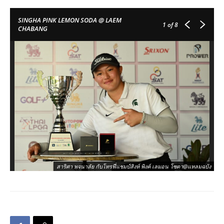
SINGHA PINK LEMON SODA @ LAEM
1
of 8
CHABANG
ษา
สาริศา พจนาลัย กับโทรฟี่แชมป์สิงห์ พิงค์ เลมอน โซดา@แหลมฉบัง
แก