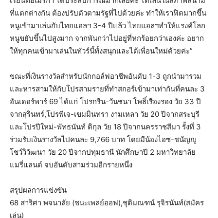
เรียนที่อเมริกา ได้ประสบการณ์มากเลยค่ะ ได้เล่นในสภาพสนาม
ที่แตกต่างกัน ต้องปรับตัวตามรัฐที่ไปด้วยค่ะ ทำให้เราฟิตมากขึ้น
หนูเข้ามาเล่นกับไทยแอลฯ 3-4 ปีแล้ว ไทยแอลฯทำให้แรงค์โลก
หนูขยับขึ้นไปสูงมาก จากพันกว่าไปอยู่ที่หกร้อยกว่าเองค่ะ อยาก
ให้ทุกคนเข้ามาเล่นในทัวร์นี้ทั้งสนุกและได้เพื่อนใหม่ด้วยค่ะ”
ขณะที่เงินรางวัลสำหรับนักกอล์ฟอาชีพอันดับ 1-3 ถูกนำมารวม
และหารสามให้กับโปรสามรายที่ทำสกอร์เข้ามาเท่ากันที่คนละ 3
อันเดอร์พาร์ 69 ได้แก่ โปรกรีน-วันชนา โพธิ์เรืองรอง วัย 33 ปี
จากสุรินทร์,โปรพีเจ-เขมมินทรา งามเหลา วัย 20 ปีจากสระบุรี
และโปรปีใหม่-พัทธนันท์ ติกุล วัย 18 ปีจากนครราชสีมา รั้งที่ 3
ร่วมรับเงินรางวัลไปคนละ 9,766 บาท โดยมีน้องไอซ-ชนัญญู
โชว์วิวัฒนา วัย 20 ปีจากปทุมธานี นักศึกษาปี 2 มหาวิทยาลัย
แมรี่แลนด์ จบอันดับสามร่วมอีกรายหนึ่ง
สรุปผลการแข่งขัน
68 สาริศา พจนาลัย (ชนะเพลย์ออฟ),ชุติมณฑน์ รุจิรนันท์(สมัคร
เล่น)