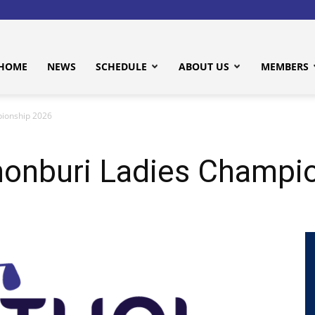
HOME
NEWS
SCHEDULE
ABOUT US
MEMBERS
ionship 2026
onburi Ladies Champi