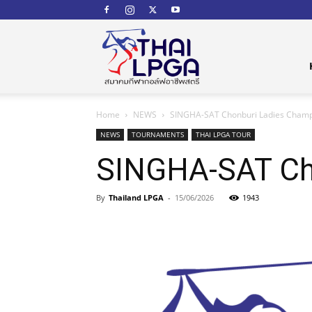
สมาคม
Home
NEWS
SINGHA-SAT Chonburi Ladies Champ
กีฬา
NEWS
TOURNAMENTS
THAI LPGA TOUR
SINGHA-SAT Ch
By
Thailand LPGA
-
15/06/2026
1943
กอล์ฟ
อาชีพ