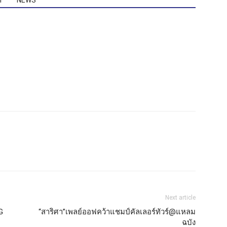
T
NEWS
Next article
G
“สาริศา”เพลย์ออฟคว้าแชมป์คัลเลอร์ทัวร์@แหลม
ฉบัง