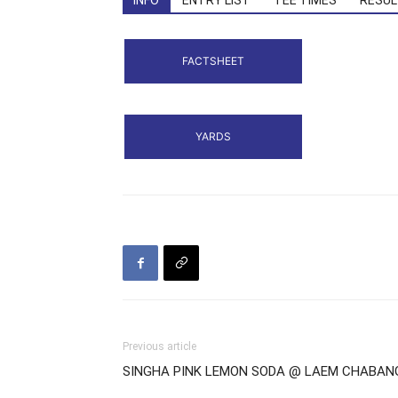
INFO
ENTRY LIST
TEE TIMES
RESUL
FACTSHEET
YARDS
Previous article
SINGHA PINK LEMON SODA @ LAEM CHABAN