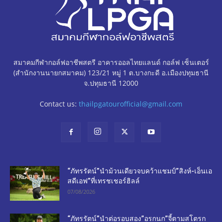
สมาคมกีฬากอล์ฟอาชีพสตรี อาคารออลไทยแลนด์ กอล์ฟ เซ็นเตอร์
(สำนักงานนายกสมาคม) 123/21 หมู่ 1 ต.บางกะดี อ.เมืองปทุมธานี
จ.ปทุมธานี 12000
Contact us:
thailpgatourofficial@gmail.com
“ภัทรรัตน์”นำม้วนเดียวจบคว้าแชมป์”สิงห์-เอ็นเอ
สดีเอฟ”ที่เทรชเชอร์ฮิลล์
07/08/2026
“ภัทรรัตน์”นำต่อรอบสอง”อรกนก”จี้ตามสโตรก