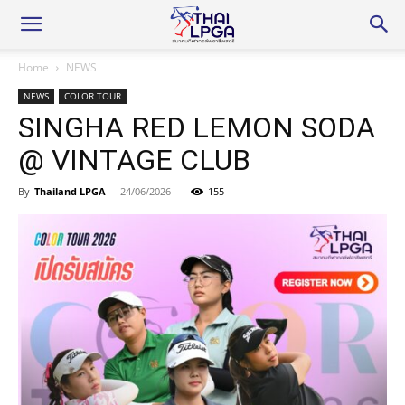
Home
NEWS
NEWS
COLOR TOUR
SINGHA RED LEMON SODA
@ VINTAGE CLUB
By
Thailand LPGA
-
24/06/2026
155