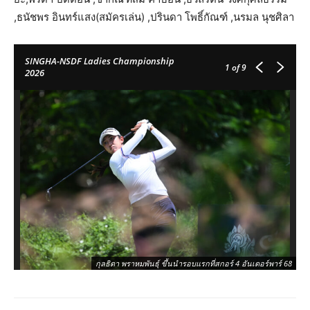
,ธนัชพร อินทร์แสง(สมัครเล่น) ,ปรินดา โพธิ์กัณฑ์ ,นรมล นุชศิลา
SINGHA-NSDF Ladies Championship
1
of 9
2026
กุลธิดา พราหมพันธุ์ ขึ้นนำรอบแรกที่สกอร์ 4 อันเดอร์พาร์ 68