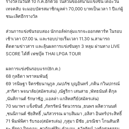
รางวัลในวันที่ 10 ก.ค.อีกด้วย ในส่วนของสนามแข่งขัน เดอะวิน
เทจคลับ จะมอบบัตรสมาชิกมูลค่า 70,000 บาทเป็นเวลา 1 ปีแก่ผู้
ชนะเลิศอีกรางวัล
ส่วนการแข่งขันรอบสอง นักกอล์ฟกลุ่มแรกจะออกสตาร์ท ในรอบ
เช้าเวลา 07.00 น. และรอบบ่ายเริ่มเวลา 11.30 น.สามารถ
ติดตามข่าวสาร และลุ้นผลการแข่งขันทุก 3 หลุม ผ่านทาง LIVE
SCORE ได้ที่ เฟซบุ๊ค THAI LPGA TOUR
ผลการแข่งขันรอบแรก(8ก.ค.)
68 กุลธิดา พราหมพันธุ์
69 วรนิษฐา จิตรชัยนานุกูล ,ณปภัช บุญอินทร์ ,ภคิน กวินปกรณ์
,สาริศา พจนาลัย(สมัครเล่น) ,ณัฐริกา เสนสาย ,พัทธนันท์ ติกุล
,นันทิกานต์ รักษาชัฏ ,แอลล่า แกลิทสกีย์(สมัครเล่น)
70 ษมาพร แข็งขันธ์ ,ภัทรรัตน์ รัตนวรรณ ,ธนพร ผลิตวานนท์
,ชนนิกานต์ ชัยสิทธิ์ ,นภัสวรรณ ผาบสิมมา ,อลิสา อินทร์ประสิทธิ์
71 พิมพ์พิศา รับรอง(สมัครเล่น) ,กุสุมา มีชัย ,อรณิชา โกนสันเที
ยะ,พีรดา ปิดดอน ,ชากัณฑ์สิม คำบอน ,ธวัลรัตน์ วงศ์กุศลธรรม