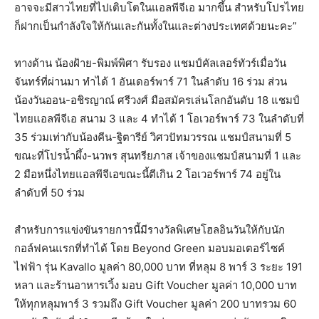
อาจจะมีสาวไทยที่ไปเติบโตในแอลพีจีเอ มากขึ้น สำหรับโปรไทย
ก็ฝากเป็นกำลังใจให้กันและกันทั้งในและต่างประเทศด้วยนะคะ”
ทางด้าน น้องฝ้าย-พิมพ์พิศา รับรอง แชมป์คัลเลอร์ทัวร์เมื่อวัน
จันทร์ที่ผ่านมา ทำได้ 1 อันเดอร์พาร์ 71 ในลำดับ 16 ร่วม ส่วน
น้องวันออน-อชิรญาณ์ ศรีวงศ์ มือสมัครเล่นโลกอันดับ 18 แชมป์
ไทยแอลพีจีเอ สนาม 3 และ 4 ทำได้ 1 โอเวอร์พาร์ 73 ในลำดับที่
35 ร่วมเท่ากับน้องคีน-ฐิตารีย์ วิศวปัทมวรรณ แชมป์สนามที่ 5
ขณะที่โปรน้ำผึ้ง-นวพร สุนทรียภาส เจ้าของแชมป์สนามที่ 1 และ
2 มือหนึ่งไทยแอลพีจีเอขณะนี้ตีเกิน 2 โอเวอร์พาร์ 74 อยู่ใน
ลำดับที่ 50 ร่วม
สำหรับการแข่งขันรายการนี้มีรางวัลพิเศษโฮลอินวันให้กับนัก
กอล์ฟคนแรกที่ทำได้ โดย Beyond Green มอบมอเตอร์ไซค์
ไฟฟ้า รุ่น Kavallo มูลค่า 80,000 บาท ที่หลุม 8 พาร์ 3 ระยะ 191
หลา และร้านอาหารเวิ้ง มอบ Gift Voucher มูลค่า 10,000 บาท
ให้ทุกหลุมพาร์ 3 รวมถึง Gift Voucher มูลค่า 200 บาทรวม 60