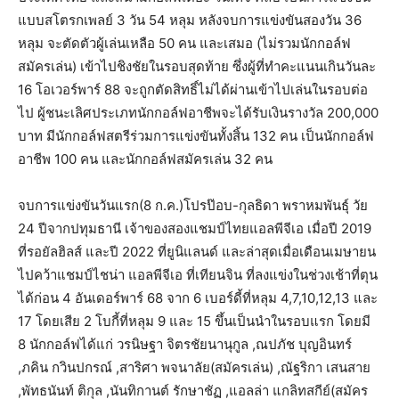
แบบสโตรกเพลย์ 3 วัน 54 หลุม หลังจบการแข่งขันสองวัน 36
หลุม จะตัดตัวผู้เล่นเหลือ 50 คน และเสมอ (ไม่รวมนักกอล์ฟ
สมัครเล่น) เข้าไปชิงชัยในรอบสุดท้าย ซึ่งผู้ที่ทำคะแนนเกินวันละ
16 โอเวอร์พาร์ 88 จะถูกตัดสิทธิ์ไม่ได้ผ่านเข้าไปเล่นในรอบต่อ
ไป ผู้ชนะเลิศประเภทนักกอล์ฟอาชีพจะได้รับเงินรางวัล 200,000
บาท มีนักกอล์ฟสตรีร่วมการแข่งขันทั้งสิ้น 132 คน เป็นนักกอล์ฟ
อาชีพ 100 คน และนักกอล์ฟสมัครเล่น 32 คน
จบการแข่งขันวันแรก(8 ก.ค.)โปรป๊อบ-กุลธิดา พราหมพันธุ์ วัย
24 ปีจากปทุมธานี เจ้าของสองแชมป์ไทยแอลพีจีเอ เมื่อปี 2019
ที่รอยัลฮิลส์ และปี 2022 ที่ยูนิแลนด์ และล่าสุดเมื่อเดือนเมษายน
ไปคว้าแชมป์ไชน่า แอลพีจีเอ ที่เทียนจิน ที่ลงแข่งในช่วงเช้าที่ตุน
ได้ก่อน 4 อันเดอร์พาร์ 68 จาก 6 เบอร์ดี้ที่หลุม 4,7,10,12,13 และ
17 โดยเสีย 2 โบกี้ที่หลุม 9 และ 15 ขึ้นเป็นนำในรอบแรก โดยมี
8 นักกอล์ฟได้แก่ วรนิษฐา จิตรชัยนานุกูล ,ณปภัช บุญอินทร์
,ภคิน กวินปกรณ์ ,สาริศา พจนาลัย(สมัครเล่น) ,ณัฐริกา เสนสาย
,พัทธนันท์ ติกุล ,นันทิกานต์ รักษาชัฏ ,แอลล่า แกลิทสกีย์(สมัคร