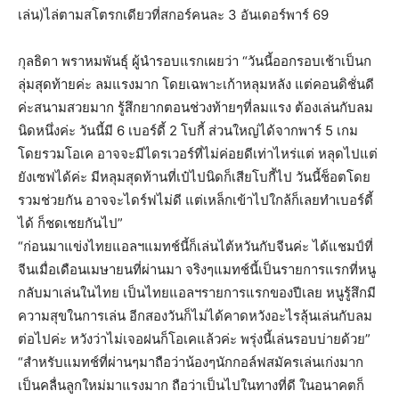
เล่น)ไล่ตามสโตรกเดียวที่สกอร์คนละ 3 อันเดอร์พาร์ 69
กุลธิดา พราหมพันธุ์ ผู้นำรอบแรกเผยว่า “วันนี้ออกรอบเช้าเป็นก
ลุ่มสุดท้ายค่ะ ลมแรงมาก โดยเฉพาะเก้าหลุมหลัง แต่คอนดิชั่นดี
ค่ะสนามสวยมาก รู้สึกยากตอนช่วงท้ายๆที่ลมแรง ต้องเล่นกับลม
นิดหนึ่งค่ะ วันนี้มี 6 เบอร์ดี้ 2 โบกี้ ส่วนใหญ่ได้จากพาร์ 5 เกม
โดยรวมโอเค อาจจะมีไดรเวอร์ที่ไม่ค่อยดีเท่าไหร่แต่ หลุดไปแต่
ยังเซฟได้ค่ะ มีหลุมสุดท้านที่เป๋ไปนิดก็เสียโบกี้ไป วันนี้ช็อตโดย
รวมช่วยกัน อาจจะไดร์ฟไม่ดี แต่เหล็กเข้าไปใกล้ก็เลยทำเบอร์ดี้
ได้ ก็ชดเชยกันไป”
“ก่อนมาแข่งไทยแอลฯแมทช์นี้ก็เล่นไต้หวันกับจีนค่ะ ได้แชมป์ที่
จีนเมื่อเดือนเมษายนที่ผ่านมา จริงๆแมทช์นี้เป็นรายการแรกที่หนู
กลับมาเล่นในไทย เป็นไทยแอลฯรายการแรกของปีเลย หนูรู้สึกมี
ความสุขในการเล่น อีกสองวันก็ไม่ได้คาดหวังอะไรลุ้นเล่นกับลม
ต่อไปค่ะ หวังว่าไม่เจอฝนก็โอเคแล้วค่ะ พรุ่งนี้เล่นรอบบ่ายด้วย”
“สำหรับแมทช์ที่ผ่านๆมาถือว่าน้องๆนักกอล์ฟสมัครเล่นเก่งมาก
เป็นคลื่นลูกใหม่มาแรงมาก ถือว่าเป็นไปในทางที่ดี ในอนาคตก็