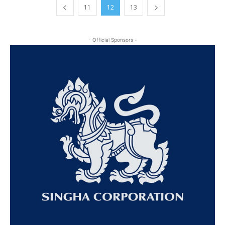
11
12
13
- Official Sponsors -