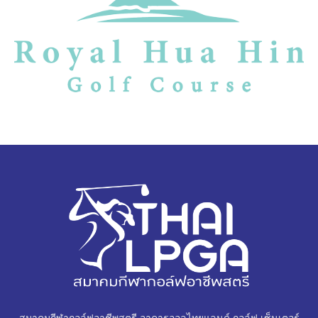
สมาคมกีฬากอล์ฟอาชีพสตรี อาคารออลไทยแลนด์ กอล์ฟ เซ็นเตอร์