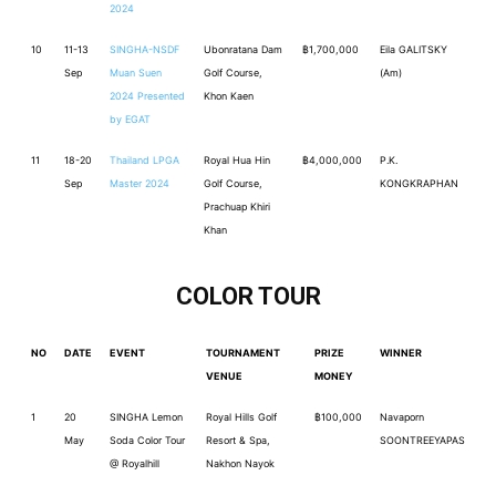
2024
10
11-13
SINGHA-NSDF
Ubonratana Dam
฿1,700,000
Eila GALITSKY
Sep
Muan Suen
Golf Course,
(Am)
2024 Presented
Khon Kaen
by EGAT
11
18-20
Thailand LPGA
Royal Hua Hin
฿4,000,000
P.K.
Sep
Master 2024
Golf Course,
KONGKRAPHAN
Prachuap Khiri
Khan
COLOR TOUR
NO
DATE
EVENT
TOURNAMENT
PRIZE
WINNER
VENUE
MONEY
1
20
SINGHA Lemon
Royal Hills Golf
฿100,000
Navaporn
May
Soda Color Tour
Resort & Spa,
SOONTREEYAPAS
@ Royalhill
Nakhon Nayok