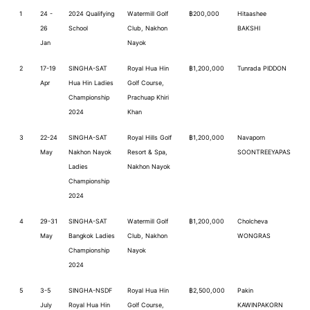
1
24 -
2024 Qualifying
Watermill Golf
฿200,000
Hitaashee
26
School
Club, Nakhon
BAKSHI
Jan
Nayok
2
17-19
SINGHA-SAT
Royal Hua Hin
฿1,200,000
Tunrada PIDDON
Apr
Hua Hin Ladies
Golf Course,
Championship
Prachuap Khiri
2024
Khan
3
22-24
SINGHA-SAT
Royal Hills Golf
฿1,200,000
Navaporn
May
Nakhon Nayok
Resort & Spa,
SOONTREEYAPAS
Ladies
Nakhon Nayok
Championship
2024
4
29-31
SINGHA-SAT
Watermill Golf
฿1,200,000
Cholcheva
May
Bangkok Ladies
Club, Nakhon
WONGRAS
Championship
Nayok
2024
5
3-5
SINGHA-NSDF
Royal Hua Hin
฿2,500,000
Pakin
July
Royal Hua Hin
Golf Course,
KAWINPAKORN