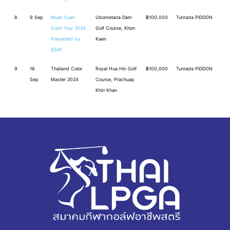
8
9 Sep
Muan Suen
Ubonratana Dam
฿100,000
Tunrada PIDDON
Color Tour 2024
Golf Course, Khon
Presented by
Kaen
EGAT
9
16
Thailand Color
Royal Hua Hin Golf
฿100,000
Tunrada PIDDON
Sep
Master 2024
Course, Prachuap
Khiri Khan