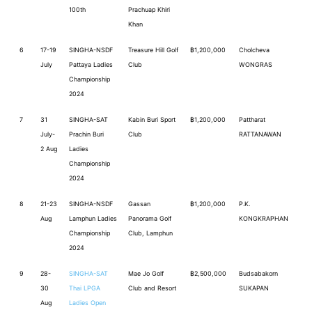
100th
Prachuap Khiri
Khan
6
17-19
SINGHA-NSDF
Treasure Hill Golf
฿1,200,000
Cholcheva
July
Pattaya Ladies
Club
WONGRAS
Championship
2024
7
31
SINGHA-SAT
Kabin Buri Sport
฿1,200,000
Pattharat
July-
Prachin Buri
Club
RATTANAWAN
2 Aug
Ladies
Championship
2024
8
21-23
SINGHA-NSDF
Gassan
฿1,200,000
P.K.
Aug
Lamphun Ladies
Panorama Golf
KONGKRAPHAN
Championship
Club, Lamphun
2024
9
28-
SINGHA-SAT
Mae Jo Golf
฿2,500,000
Budsabakorn
30
Thai LPGA
Club and Resort
SUKAPAN
Aug
Ladies Open