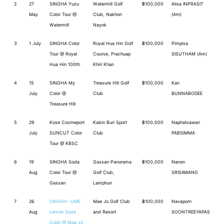
2
27
SINGHA Yuzu
Watermill Golf
฿100,000
Alisa INPRASIT
May
Color Tour @
Club, Nakhon
(Am)
Watermill
Nayok
3
1 July
SINGHA Color
Royal Hua Hin Golf
฿100,000
Pimpisa
Tour @ Royal
Course, Prachuap
SISUTHAM (Am)
Hua Hin 100th
Khiri Khan
4
15
SINGHA My
Treasure Hill Golf
฿100,000
Kan
July
Color @
Club
BUNNABODEE
Treasure Hill
5
29
Kose Cosmeport
Kabin Buri Sport
฿100,000
Naphatsawan
July
SUNCUT Color
Club
PABSIMMA
Tour @ KBSC
6
19
SINGHA Soda
Gassan Panorama
฿100,000
Nanon
Aug
Color Tour @
Golf Club,
SRISAWANG
Gassan
Lamphun
7
26
SINGHA- UME
Mae Jo Golf Club
฿100,000
Navaporn
Aug
Lemon Soda
and Resort
SOONTREEYAPAS
Color @ Mae Jo