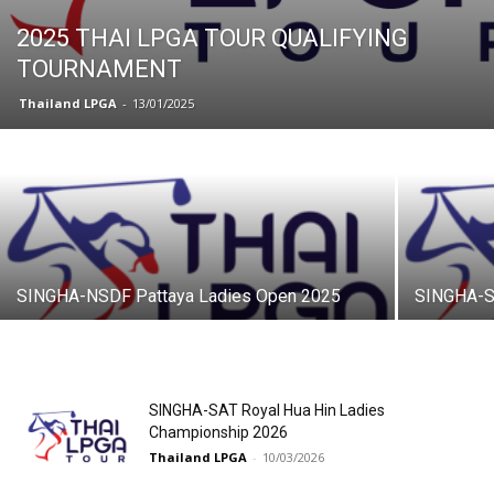
2025 THAI LPGA TOUR QUALIFYING
TOURNAMENT
Thailand LPGA
-
13/01/2025
SINGHA-NSDF Pattaya Ladies Open 2025
SINGHA-S
SINGHA-SAT Royal Hua Hin Ladies
Championship 2026
Thailand LPGA
-
10/03/2026