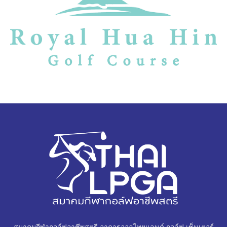
สมาคมกีฬากอล์ฟอาชีพสตรี อาคารออลไทยแลนด์ กอล์ฟ เซ็นเตอร์