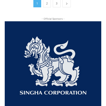
1
2
3
- Official Sponsors -